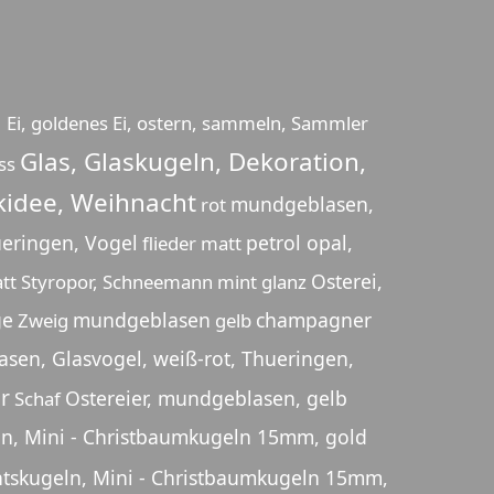
n
Ei, goldenes Ei, ostern, sammeln, Sammler
Glas, Glaskugeln, Dekoration,
ss
idee, Weihnacht
mundgeblasen,
rot
hueringen, Vogel
petrol opal,
flieder matt
Osterei,
tt
Styropor, Schneemann
mint glanz
ge
mundgeblasen
champagner
Zweig
gelb
sen, Glasvogel, weiß-rot, Thueringen,
r
Ostereier, mundgeblasen, gelb
Schaf
n, Mini - Christbaumkugeln 15mm, gold
tskugeln, Mini - Christbaumkugeln 15mm,