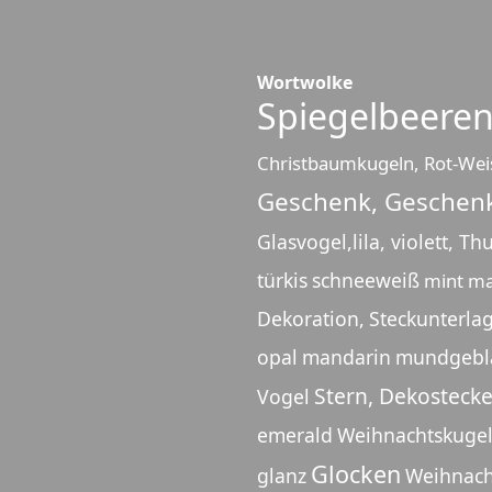
Wortwolke
Spiegelbeere
Christbaumkugeln, Rot-Wei
Geschenk, Geschenk
Glasvogel,lila, violett, T
türkis
schneeweiß
mint ma
Dekoration,
Steckunterla
opal
mandarin
mundgebla
Stern, Dekostecke
Vogel
emerald
Weihnachtskugel
Glocken
glanz
Weihnach