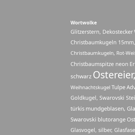
Wortwolke
Glitzerstern, Dekostecker
Christbaumkugeln 15mm, 
Christbaumkugeln, Rot-Wei
Christbaumspitze neon
E
Ostereier
schwarz
Tulpe
Adv
Weihnachtskugel
Goldkugel, Swarovski Ste
mundgeblasen, Glas
türkis
Swarovski
blutorange
Ost
Glasvogel, silber, Glasfas