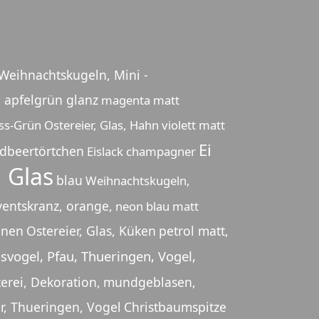
Weihnachtskugeln, Mini -
apfelgrün glanz
magenta matt
ss-Grün
Ostereier, Glas, Hahn
violett matt
Ei
rdbeertörtchen
Eislack champagner
, Glas
blau
Weihnachtskugeln,
entskranz, orange,
neon blau matt
inen
Ostereier, Glas, Küken
petrol matt,
vogel, Pfau, Thueringen, Vogel,
erei, Dekoration,
mundgeblasen,
er, Thueringen, Vogel
Christbaumspitze