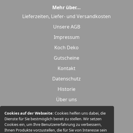
Mehr über...
Lieferzeiten, Liefer- und Versandkosten
Unsere AGB
Impressum
Koch Deko
Gutscheine
Kontakt
Datenschutz
Historie
Über uns
Widerrufsrecht
Cookies auf der Webseite:
Cookies helfen uns dabei, die
Dienste für Sie bestmöglich bereit zu stellen. Wir setzen
Produktübersicht
Cookies ein, um Ihre Benutzererfahrung zu verbessern,
Ihnen Produkte vorzustellen, die für Sie von Interesse sein