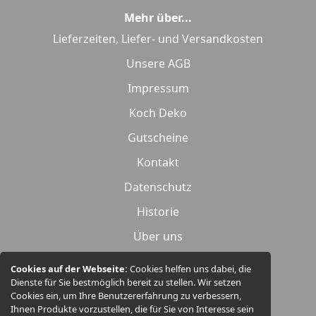
Mehr über...
Lieferzeiten, Liefer- und Versandkosten
Unsere AGB
Impressum
Koch Deko
Gutscheine
Kontakt
Datenschutz
Historie
Über uns
Widerrufsrecht
Cookies auf der Webseite:
Cookies helfen uns dabei, die
Dienste für Sie bestmöglich bereit zu stellen. Wir setzen
Produktübersicht
Cookies ein, um Ihre Benutzererfahrung zu verbessern,
Ihnen Produkte vorzustellen, die für Sie von Interesse sein