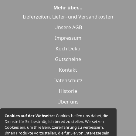
Mehr über...
Lieferzeiten, Liefer- und Versandkosten
Unsere AGB
Impressum
Koch Deko
Gutscheine
Kontakt
Datenschutz
Historie
Über uns
Widerrufsrecht
Cookies auf der Webseite:
Cookies helfen uns dabei, die
Dienste für Sie bestmöglich bereit zu stellen. Wir setzen
Produktübersicht
Cookies ein, um Ihre Benutzererfahrung zu verbessern,
Ihnen Produkte vorzustellen, die für Sie von Interesse sein