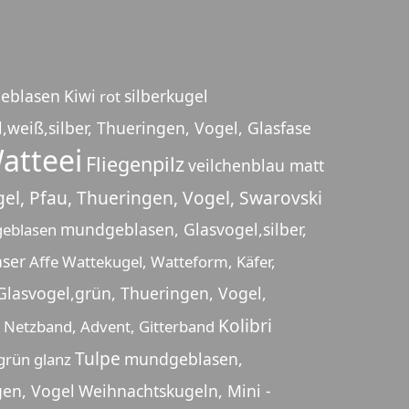
eblasen
Kiwi
silberkugel
rot
weiß,silber, Thueringen, Vogel, Glasfase
atteei
Fliegenpilz
veilchenblau matt
l, Pfau, Thueringen, Vogel, Swarovski
mundgeblasen, Glasvogel,silber,
geblasen
aser
Affe
Wattekugel, Watteform, Käfer,
lasvogel,grün, Thueringen, Vogel,
Kolibri
, Netzband, Advent, Gitterband
Tulpe
mundgeblasen,
grün glanz
gen, Vogel
Weihnachtskugeln, Mini -