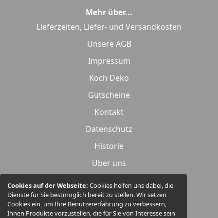
Mehr über...
Lieferzeiten, Liefer- und Versandkosten
Unsere AGB
Impressum
Koch Deko
Gutscheine
Kontakt
Datenschutz
Historie
Über uns
Widerrufsrecht
Cookies auf der Webseite:
Cookies helfen uns dabei, die
Dienste für Sie bestmöglich bereit zu stellen. Wir setzen
Produktübersicht
Cookies ein, um Ihre Benutzererfahrung zu verbessern,
Ihnen Produkte vorzustellen, die für Sie von Interesse sein