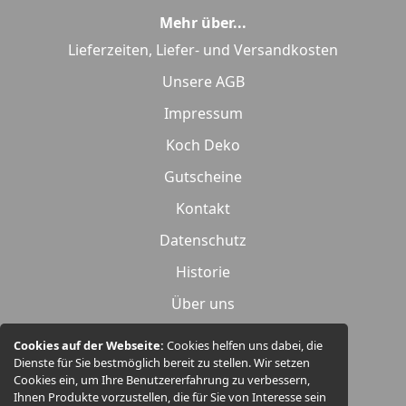
Mehr über...
Lieferzeiten, Liefer- und Versandkosten
Unsere AGB
Impressum
Koch Deko
Gutscheine
Kontakt
Datenschutz
Historie
Über uns
Widerrufsrecht
Cookies auf der Webseite:
Cookies helfen uns dabei, die
Dienste für Sie bestmöglich bereit zu stellen. Wir setzen
Produktübersicht
Cookies ein, um Ihre Benutzererfahrung zu verbessern,
Ihnen Produkte vorzustellen, die für Sie von Interesse sein