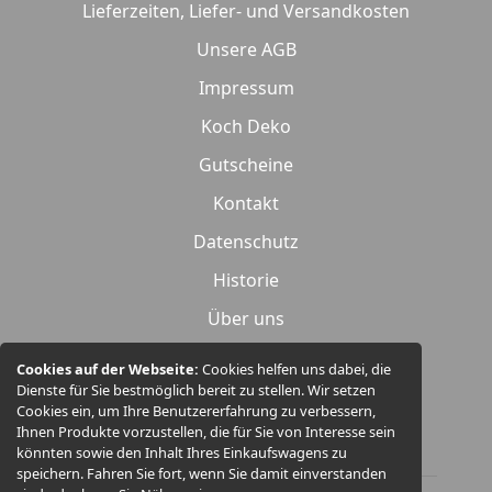
Lieferzeiten, Liefer- und Versandkosten
Unsere AGB
Impressum
Koch Deko
Gutscheine
Kontakt
Datenschutz
Historie
Über uns
Widerrufsrecht
Cookies auf der Webseite:
Cookies helfen uns dabei, die
Dienste für Sie bestmöglich bereit zu stellen. Wir setzen
Produktübersicht
Cookies ein, um Ihre Benutzererfahrung zu verbessern,
Ihnen Produkte vorzustellen, die für Sie von Interesse sein
könnten sowie den Inhalt Ihres Einkaufswagens zu
speichern. Fahren Sie fort, wenn Sie damit einverstanden