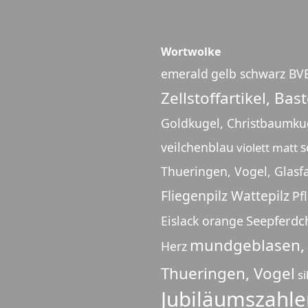
Wortwolke
emerald
gelb schwarz BV
Zellstoffartikel, Bas
Goldkugel, Christbaumkug
veilchenblau
s
violett matt
Thueringen, Vogel, Glasf
Fliegenpilz Wattepilz
Pf
Seepferdc
Eislack orange
mundgeblasen, 
Herz
Thueringen, Vogel
s
Jubiläumszahle