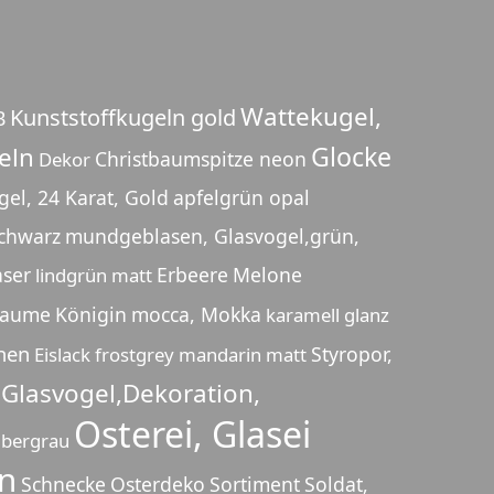
Wattekugel,
Kunststoffkugeln gold
B
Glocke
teln
Christbaumspitze neon
Dekor
el, 24 Karat, Gold
apfelgrün opal
chwarz
mundgeblasen, Glasvogel,grün,
aser
Erbeere
Melone
lindgrün matt
laume
Königin
mocca, Mokka
karamell glanz
hen
Styropor,
Eislack frostgrey
mandarin matt
Glasvogel,Dekoration,
Osterei, Glasei
ilbergrau
n
Schnecke
Osterdeko
Sortiment
Soldat,